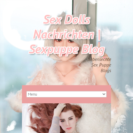
Sex Dolls
Nachrichten |
Sexpuppe Blog
Lebensechte
Sex Puppe
Blogs