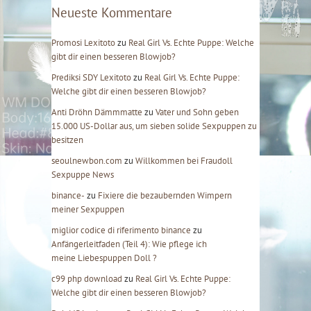
e
Neueste Kommentare
r
Promosi Lexitoto
zu
Real Girl Vs. Echte Puppe: Welche
gibt dir einen besseren Blowjob?
Prediksi SDY Lexitoto
zu
Real Girl Vs. Echte Puppe:
Welche gibt dir einen besseren Blowjob?
Anti Dröhn Dämmmatte
zu
Vater und Sohn geben
15.000 US-Dollar aus, um sieben solide Sexpuppen zu
besitzen
seoulnewbon.com
zu
Willkommen bei Fraudoll
Sexpuppe News
binance-
zu
Fixiere die bezaubernden Wimpern
meiner Sexpuppen
miglior codice di riferimento binance
zu
Anfängerleitfaden (Teil 4): Wie pflege ich
meine Liebespuppen Doll ?
c99 php download
zu
Real Girl Vs. Echte Puppe:
Welche gibt dir einen besseren Blowjob?