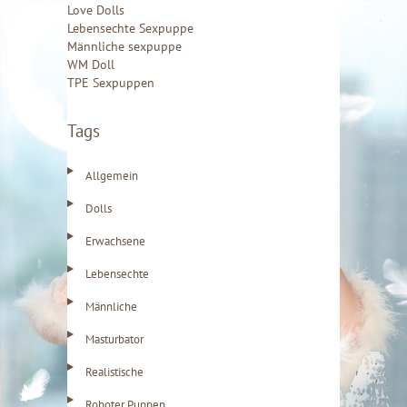
Love Dolls
n
Lebensechte Sexpuppe
n
Männliche sexpuppe
WM Doll
a
TPE Sexpuppen
c
h
Tags
:
Allgemein
Dolls
Erwachsene
Lebensechte
Männliche
Masturbator
Realistische
Roboter Puppen