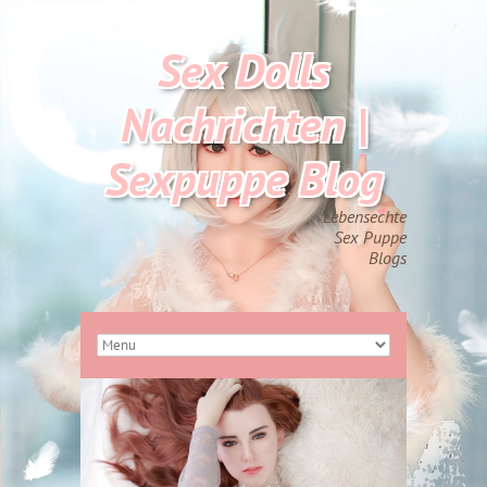
Sex Dolls
Nachrichten |
Sexpuppe Blog
Lebensechte
Sex Puppe
Blogs