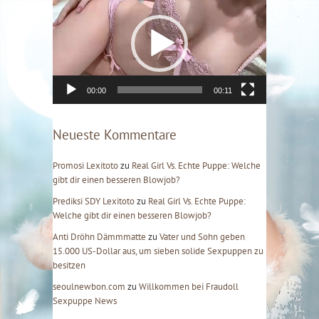
i
d
e
o
-
P
l
00:00
00:11
a
y
e
Neueste Kommentare
r
Promosi Lexitoto
zu
Real Girl Vs. Echte Puppe: Welche
gibt dir einen besseren Blowjob?
Prediksi SDY Lexitoto
zu
Real Girl Vs. Echte Puppe:
Welche gibt dir einen besseren Blowjob?
Anti Dröhn Dämmmatte
zu
Vater und Sohn geben
15.000 US-Dollar aus, um sieben solide Sexpuppen zu
besitzen
seoulnewbon.com
zu
Willkommen bei Fraudoll
Sexpuppe News