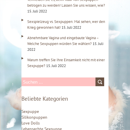
betrogen zu werden! Lassen Sie uns wissen, wie?
15. Juli 2022
Sexspielzeug vs. Sexpuppen: Mal sehen, wer den
Krieg gewonnen hat!
15. Juli 2022
Abnehmbare Vagina und eingebaute Vagina –
Welche Sexpuppen würden Sie wählen?
15. Juli
2022
Warum treffen Sie Ihre Einsamkeit nicht mit einer
Sexpuppe?
15. Juli 2022
S
u
Beliebte Kategorien
c
h
Sexpuppe
e
Silikonpuppen
Love Dolls
n
Lebensechte Sexpuppe