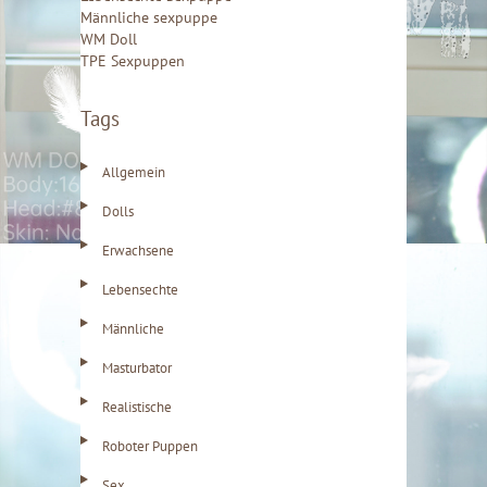
n
Männliche sexpuppe
WM Doll
a
TPE Sexpuppen
c
h
Tags
:
Allgemein
Dolls
Erwachsene
Lebensechte
Männliche
Masturbator
Realistische
Roboter Puppen
Sex