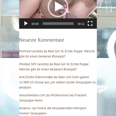
e
o
-
P
l
00:00
00:11
a
y
e
Neueste Kommentare
r
Promosi Lexitoto
zu
Real Girl Vs. Echte Puppe: Welche
gibt dir einen besseren Blowjob?
Prediksi SDY Lexitoto
zu
Real Girl Vs. Echte Puppe:
Welche gibt dir einen besseren Blowjob?
Anti Dröhn Dämmmatte
zu
Vater und Sohn geben
15.000 US-Dollar aus, um sieben solide Sexpuppen zu
besitzen
seoulnewbon.com
zu
Willkommen bei Fraudoll
Sexpuppe News
binance-
zu
Fixiere die bezaubernden Wimpern
meiner Sexpuppen