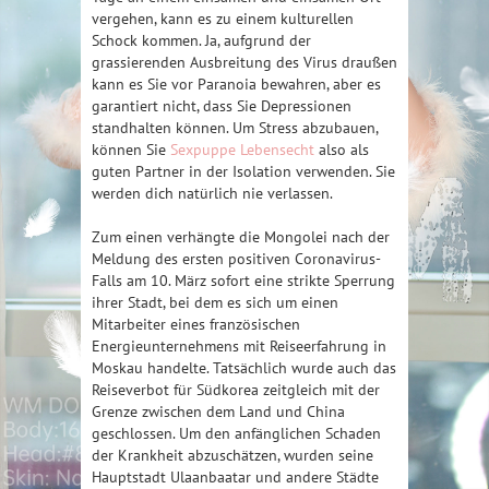
vergehen, kann es zu einem kulturellen
Schock kommen. Ja, aufgrund der
grassierenden Ausbreitung des Virus draußen
kann es Sie vor Paranoia bewahren, aber es
garantiert nicht, dass Sie Depressionen
standhalten können. Um Stress abzubauen,
können Sie
Sexpuppe Lebensecht
also als
guten Partner in der Isolation verwenden. Sie
werden dich natürlich nie verlassen.
Zum einen verhängte die Mongolei nach der
Meldung des ersten positiven Coronavirus-
Falls am 10. März sofort eine strikte Sperrung
ihrer Stadt, bei dem es sich um einen
Mitarbeiter eines französischen
Energieunternehmens mit Reiseerfahrung in
Moskau handelte. Tatsächlich wurde auch das
Reiseverbot für Südkorea zeitgleich mit der
Grenze zwischen dem Land und China
geschlossen. Um den anfänglichen Schaden
der Krankheit abzuschätzen, wurden seine
Hauptstadt Ulaanbaatar und andere Städte