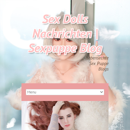
Sex Dolls
Nachrichten |
Sexpuppe Blog
Lebensechte
Sex Puppe
Blogs