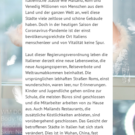
italienische Städte wie Mailand, Rom und
Venedig Millionen von Menschen aus dem
Land und der ganzen Welt an, weil diese
Städte viele zeitlose und schöne Gebäude
haben. Doch in der heutigen Saison der
Coronavirus-Pandemie ist der einst
bevölkerungsreichste Ort Italiens
menschenleer und von Vitalität keine Spur.
Laut dieser Regierungsverordnung leben die
Italiener derzeit eine neue Lebensweise, die
neue Ausgangssperren, Reiseverbote und
Weltraumabkommen beinhaltet. Die
ursprünglichen lebhaften Straßen Roms, einst
wunderschön, waren leer, nur Erinnerungen.
Kinder und Jugendliche gehen online zur
Schule, die meisten Büros sind geschlossen
und die Mitarbeiter arbeiten von zu Hause
aus. Auch Mailands Restaurants, die
zusätzliche Köstlichkeiten anbieten, sind
vorübergehend geschlossen. Das Gesicht der
betroffenen Städte in Italien hat sich stark
verändert. Dies ist in Wuhan, China, fast