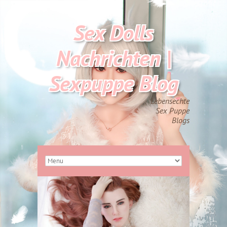
Sex Dolls
Nachrichten |
Sexpuppe Blog
Lebensechte
Sex Puppe
Blogs