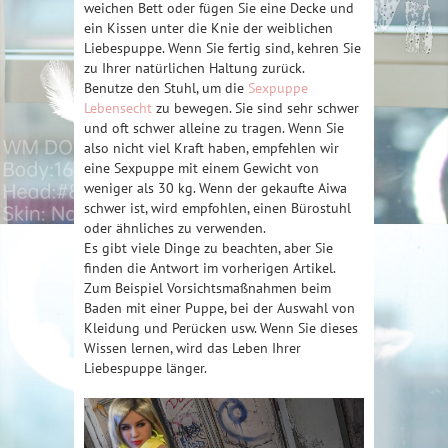
weichen Bett oder fügen Sie eine Decke und
ein Kissen unter die Knie der weiblichen
Liebespuppe. Wenn Sie fertig sind, kehren Sie
zu Ihrer natürlichen Haltung zurück.
Benutze den Stuhl, um die
Sexpuppe
Lebensecht
zu bewegen. Sie sind sehr schwer
und oft schwer alleine zu tragen. Wenn Sie
also nicht viel Kraft haben, empfehlen wir
eine Sexpuppe mit einem Gewicht von
weniger als 30 kg. Wenn der gekaufte Aiwa
schwer ist, wird empfohlen, einen Bürostuhl
oder ähnliches zu verwenden.
Es gibt viele Dinge zu beachten, aber Sie
finden die Antwort im vorherigen Artikel.
Zum Beispiel Vorsichtsmaßnahmen beim
Baden mit einer Puppe, bei der Auswahl von
Kleidung und Perücken usw. Wenn Sie dieses
Wissen lernen, wird das Leben Ihrer
Liebespuppe länger.