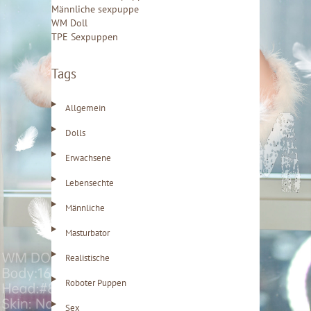
n
Männliche sexpuppe
WM Doll
a
TPE Sexpuppen
c
h
Tags
:
Allgemein
Dolls
Erwachsene
Lebensechte
Männliche
Masturbator
Realistische
Roboter Puppen
Sex