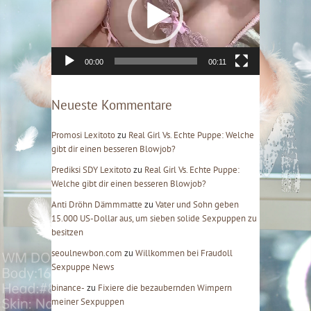
e
o
-
P
l
00:00
00:11
a
y
e
Neueste Kommentare
r
Promosi Lexitoto
zu
Real Girl Vs. Echte Puppe: Welche
gibt dir einen besseren Blowjob?
Prediksi SDY Lexitoto
zu
Real Girl Vs. Echte Puppe:
Welche gibt dir einen besseren Blowjob?
Anti Dröhn Dämmmatte
zu
Vater und Sohn geben
15.000 US-Dollar aus, um sieben solide Sexpuppen zu
besitzen
seoulnewbon.com
zu
Willkommen bei Fraudoll
Sexpuppe News
binance-
zu
Fixiere die bezaubernden Wimpern
meiner Sexpuppen