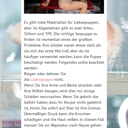
Es gibt viele Materialien für Liebespuppen,
aber im Allgemeinen gibt es zwei Arten,
Silikon und TPE. Die richtige Sexpuppe zu
finden ist momentan eines der größten
Probleme. Ihre Glieder waren etwas steif, als
sie sich das erste Mal traf, aber da sie
häufiger verwendet werden, kann die Puppe
beschädigt werden. Folgendes sollte beachtet
werden:
Biegen oder dehnen Sie
die
Liebespuppe
nicht.
Wenn Sie Ihre Arme und Beine strecken oder
Ihre Hüften beugen, wird dies nur einige
Schäden verursachen. Wenn Sie jedoch das
Gefühl haben, dass Ihr Körper nicht gedehnt
ist, hören Sie sofort auf. Dies ist ihre Grenze.
Übermäßiger Druck kann die Knochen
schädigen und die Haut reißen. In diesem Fall
müssen Sie zur Reparatur nach Hause gehen.