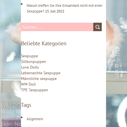
Warum treffen Sie Ihre Einsamkeit nicht mit einer
Sexpuppe?
15. Juli 2022
S
u
Beliebte Kategorien
c
h
Sexpuppe
e
Silikonpuppen
Love Dolls
n
Lebensechte Sexpuppe
n
Männliche sexpuppe
WM Doll
a
TPE Sexpuppen
c
h
Tags
:
Allgemein