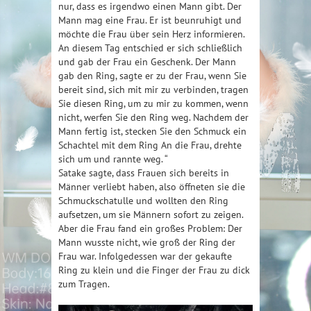
nur, dass es irgendwo einen Mann gibt. Der
Mann mag eine Frau. Er ist beunruhigt und
möchte die Frau über sein Herz informieren.
An diesem Tag entschied er sich schließlich
und gab der Frau ein Geschenk. Der Mann
gab den Ring, sagte er zu der Frau, wenn Sie
bereit sind, sich mit mir zu verbinden, tragen
Sie diesen Ring, um zu mir zu kommen, wenn
nicht, werfen Sie den Ring weg. Nachdem der
Mann fertig ist, stecken Sie den Schmuck ein
Schachtel mit dem Ring An die Frau, drehte
sich um und rannte weg. “
Satake sagte, dass Frauen sich bereits in
Männer verliebt haben, also öffneten sie die
Schmuckschatulle und wollten den Ring
aufsetzen, um sie Männern sofort zu zeigen.
Aber die Frau fand ein großes Problem: Der
Mann wusste nicht, wie groß der Ring der
Frau war. Infolgedessen war der gekaufte
Ring zu klein und die Finger der Frau zu dick
zum Tragen.