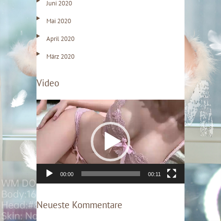
Juni 2020
Mai 2020
April 2020
März 2020
Video
V
i
d
e
o
-
P
l
00:00
00:11
a
y
e
Neueste Kommentare
r