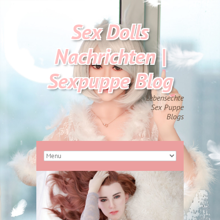
Sex Dolls
Nachrichten |
Sexpuppe Blog
Lebensechte
Sex Puppe
Blogs