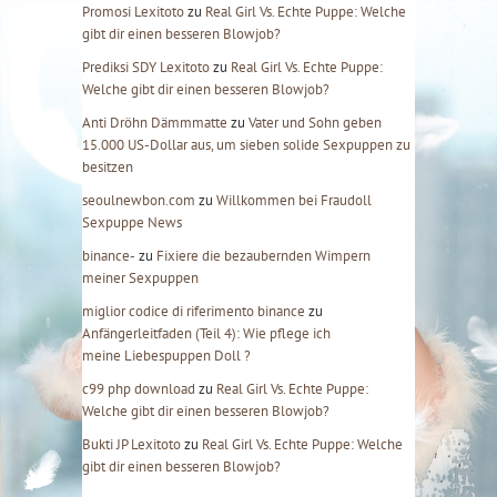
Promosi Lexitoto
zu
Real Girl Vs. Echte Puppe: Welche
gibt dir einen besseren Blowjob?
Prediksi SDY Lexitoto
zu
Real Girl Vs. Echte Puppe:
Welche gibt dir einen besseren Blowjob?
Anti Dröhn Dämmmatte
zu
Vater und Sohn geben
15.000 US-Dollar aus, um sieben solide Sexpuppen zu
besitzen
seoulnewbon.com
zu
Willkommen bei Fraudoll
Sexpuppe News
binance-
zu
Fixiere die bezaubernden Wimpern
meiner Sexpuppen
miglior codice di riferimento binance
zu
Anfängerleitfaden (Teil 4): Wie pflege ich
meine Liebespuppen Doll ?
c99 php download
zu
Real Girl Vs. Echte Puppe:
Welche gibt dir einen besseren Blowjob?
Bukti JP Lexitoto
zu
Real Girl Vs. Echte Puppe: Welche
gibt dir einen besseren Blowjob?