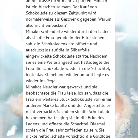
an der Kasse nicht mehr zu packen. Minako
ist ein bisschen seltsam. Der Kauf von
Schokolade zu diesem Zeitpunkt wird
normalerweise als Geschenk gegeben. Warum
also nicht einpacken?
Minako schlenderte wieder durch den Laden,
als sie die Frau gerade in der Ecke stehen
sah, die Schokoladenkiste öffnete und
ausdruckslos auf die in Silberfolie
eingewickelte Schokolade starrte. Nachdem
sie es eine Weile angeschaut hatte, legte die
Frau die Schokolade wieder in die Schachtel,
legte das Klebeband wieder an und legte es
wieder ins Regal.
Minakos Neugier war geweckt und sie
beobachtete die Frau leise. Ich sah, dass die
Frau ein weiteres Stück Schokolade von einer
anderen Marke kaufte und der Angestellte es
nicht verpackte. Nachdem sie die Schokolade
bekommen hatte, ging sie in die Ecke des
Ladens und öffnete die Schachtel. Diesmal
schien die Frau sehr zufrieden zu sein. Sie
nickte heftig, schälte vorsichtig die Goldfolie