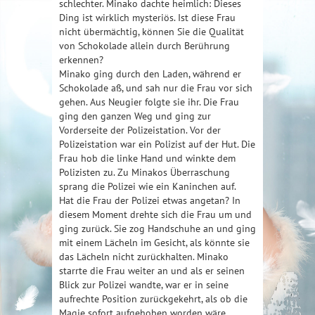
schlechter. Minako dachte heimlich: Dieses
Ding ist wirklich mysteriös. Ist diese Frau
nicht übermächtig, können Sie die Qualität
von Schokolade allein durch Berührung
erkennen?
Minako ging durch den Laden, während er
Schokolade aß, und sah nur die Frau vor sich
gehen. Aus Neugier folgte sie ihr. Die Frau
ging den ganzen Weg und ging zur
Vorderseite der Polizeistation. Vor der
Polizeistation war ein Polizist auf der Hut. Die
Frau hob die linke Hand und winkte dem
Polizisten zu. Zu Minakos Überraschung
sprang die Polizei wie ein Kaninchen auf.
Hat die Frau der Polizei etwas angetan? In
diesem Moment drehte sich die Frau um und
ging zurück. Sie zog Handschuhe an und ging
mit einem Lächeln im Gesicht, als könnte sie
das Lächeln nicht zurückhalten. Minako
starrte die Frau weiter an und als er seinen
Blick zur Polizei wandte, war er in seine
aufrechte Position zurückgekehrt, als ob die
Magie sofort aufgehoben worden wäre.